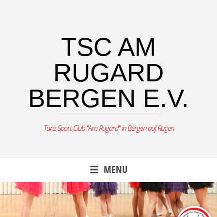
Skip
to
content
TSC AM
RUGARD
BERGEN E.V.
Tanz Sport Club "Am Rugard" in Bergen auf Rügen
MENU