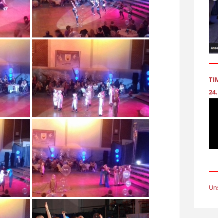
TI
24.
Un