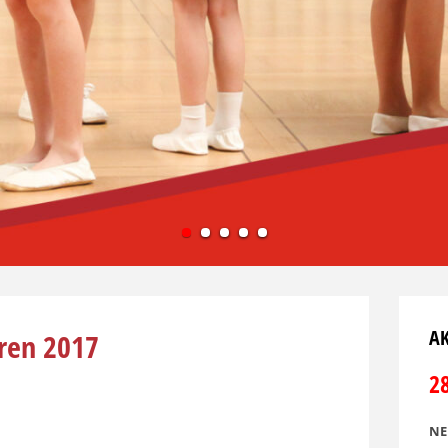
1
2
3
4
5
AK
ren 2017
2
NE