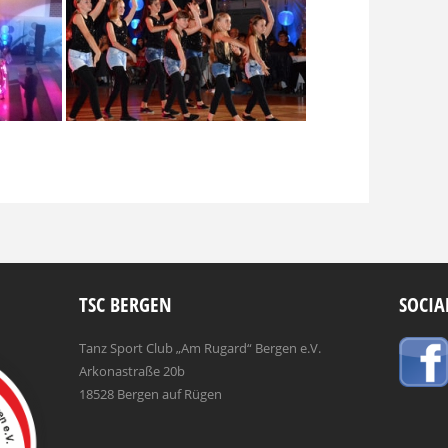
TSC BERGEN
SOCIA
Tanz Sport Club „Am Rugard“ Bergen e.V.
Arkonastraße 20b
18528 Bergen auf Rügen