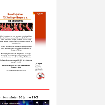
biläumsfeier 30 Jahre TSC!