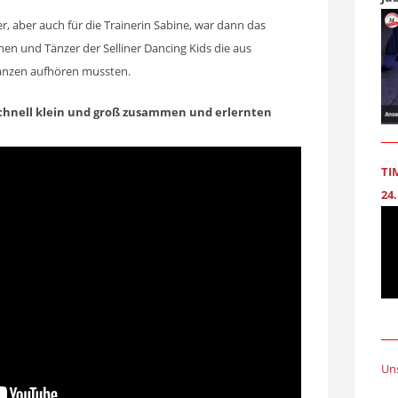
er, aber auch für die Trainerin Sabine, war dann das
en und Tänzer der Selliner Dancing Kids die aus
 Tanzen aufhören mussten.
schnell klein und groß zusammen und erlernten
TI
24.
Un