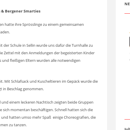
NE
s & Bergener Smarties
pen hatte ihre Sprösslinge zu einem gemeinsamen
tung eingeladen.
der Schule in Sellin wurde uns dafür die Turnhalle zu
die Zettel mit den Anmeldungen der begeisterten Kinder
s und fleißigen Eltern wurden alle notwendigen
it. Mit Schlafsack und Kuscheltieren im Gepäck wurde die
gt in Beschlag genommen.
l und einem leckeren Nachtisch zeigten beide Gruppen
 sich momentan beschäftigen. Schnell hatten sich die
 und hatten umso mehr Spaß einige Choreografien, die
men zu tanzen.
Ju