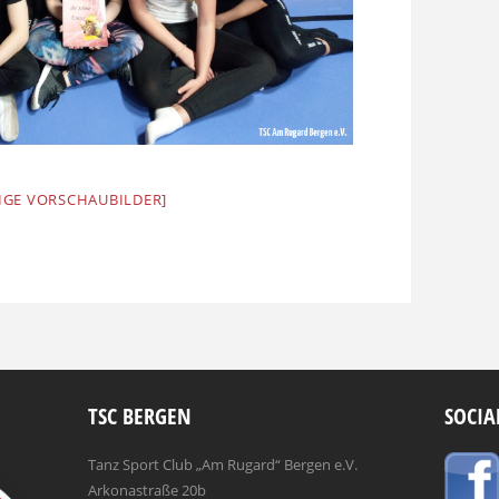
EIGE VORSCHAUBILDER]
TSC BERGEN
SOCIA
Tanz Sport Club „Am Rugard“ Bergen e.V.
Arkonastraße 20b