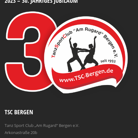
2023 – 30. JÄHRIGES JUBILÄUM
TSC BERGEN
Tanz Sport Club „Am Rugard“ Bergen e.V.
Arkonastraße 20b