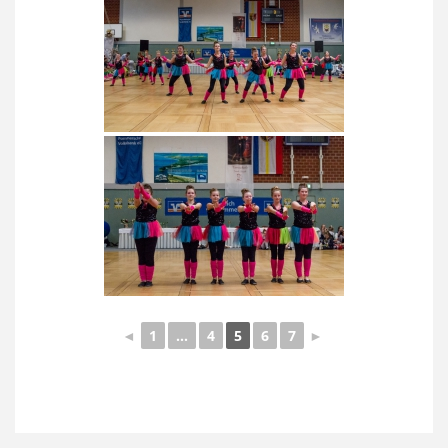
◄
1
...
4
5
6
7
►