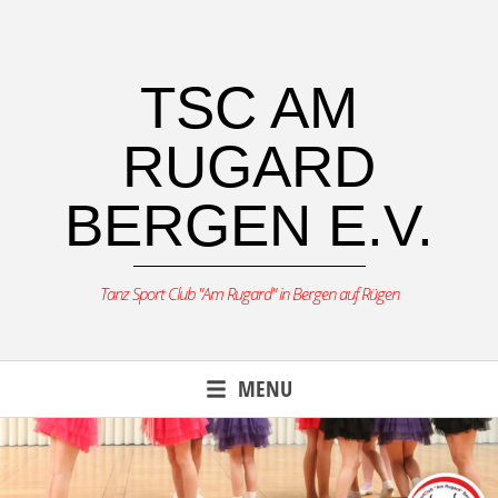
Skip
to
content
TSC AM
RUGARD
BERGEN E.V.
Tanz Sport Club "Am Rugard" in Bergen auf Rügen
MENU